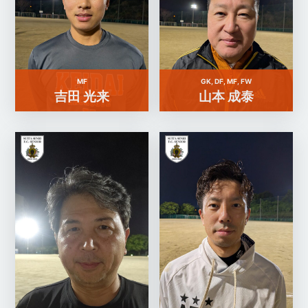
MF
GK, DF, MF, FW
吉田 光来
山本 成泰