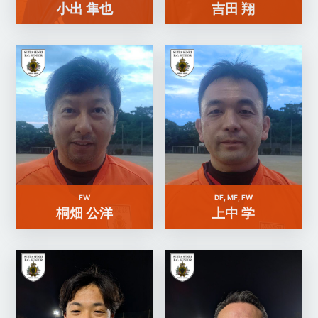
小出 隼也
吉田 翔
FW
DF, MF, FW
桐畑 公洋
上中 学