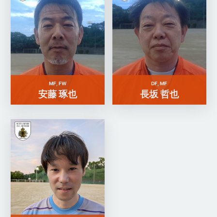
MF, FW
DF, MF
安藤 琢也
長坂 哲也