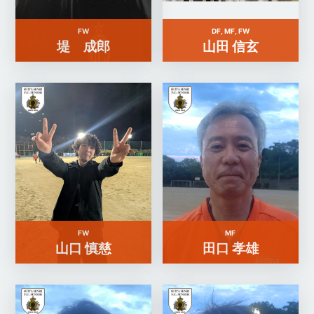
FW
DF, MF, FW
堤 成郎
山田 信玄
FW
MF
山口 慎慈
田口 孝雄